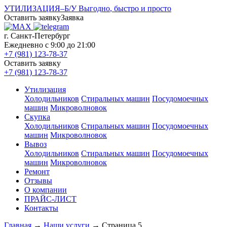
УТИЛИЗАЦИЯ
–
Б/У
Выгодно
, быстро
и просто
Оставить заявку
Заявка
г. Санкт-Петербург
Ежедневно с 9:00 до 21:00
+7 (981) 123-78-37
Оставить заявку
+7 (981) 123-78-37
Утилизация
Холодильников
Стиральных машин
Посудомоечных
машин
Микроволновок
Скупка
Холодильников
Стиральных машин
Посудомоечных
машин
Микроволновок
Вывоз
Холодильников
Стиральных машин
Посудомоечных
машин
Микроволновок
Ремонт
Отзывы
О компании
ПРАЙС-ЛИСТ
Контакты
Главная
→
Наши услуги
→
Cтраница 5